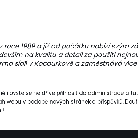
 roce 1989 a již od počátku nabízí svým z
devším na kvalitu a detail za použití nejno
Firma sídlí v Kocourkově a zaměstnává víc
li byste se nejdříve přihlásit do
administrace
a tut
sah webu v podobě nových stránek a příspěvků. Dou
i!