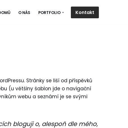
Kontakt
DOMŮ
O NÁS
PORTFOLIO
rdPressu. Stránky se liší od příspěvků
ebu (u většiny šablon jde o navigační
těvníkům webu a seznámí je se svými
cích bloguji o, alespoň dle mého,