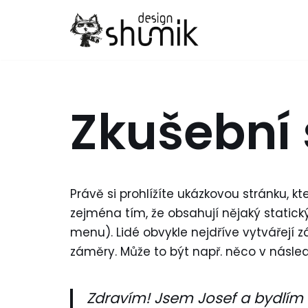
Přeskočit
na
obsah
Zkušební 
Právě si prohlížíte ukázkovou stránku, 
zejména tím, že obsahují nějaký statick
menu). Lidé obvykle nejdříve vytvářejí 
záměry. Může to být např. něco v násled
Zdravím! Jsem Josef a bydlím v