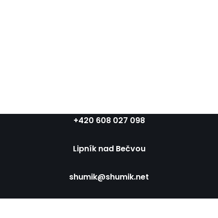
+420 608 027 098
Lipník nad Bečvou
shumik@shumik.net
Neve
| Běží na
WordPress