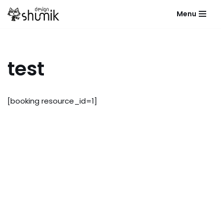
Menu
Přeskočit
na
obsah
test
[booking resource_id=1]