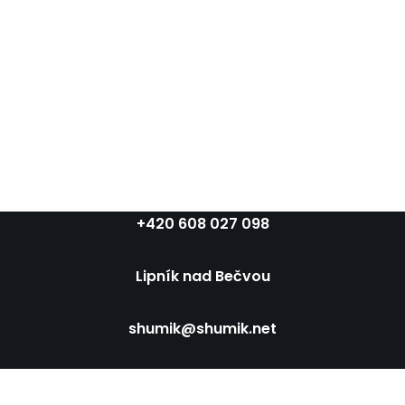
+420 608 027 098
Lipník nad Bečvou
shumik@shumik.net
Neve
| Běží na
WordPress