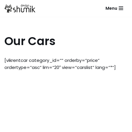
Menu
Přeskočit
na
obsah
Our Cars
[vikrentcar category_id=““ orderby=“price“
ordertype=“asc“ lim=“20″ view=“carslist“ lang=“*“]